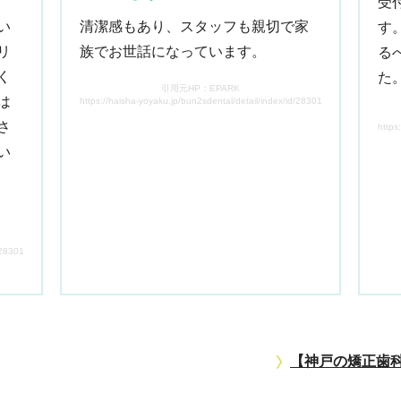
受
い
清潔感もあり、スタッフも親切で家
す
リ
族でお世話になっています。
る
く
た
引用元HP：EPARK
は
https://haisha-yoyaku.jp/bun2sdental/detail/index/id/2830103129/tab/7/
さ
https
い
d/2830103129/tab/7/
【神戸の矯正歯