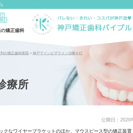
ら
辺の矯正歯科
評判の矯正歯科医院
»
神戸でインビザライン治療を行
診療所
公開日：
202
ックなワイヤーブラケットのほか、マウスピース型の矯正装置