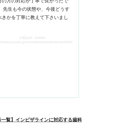
付の方の対応が丁寧で良かったで
。 先生も今の状態や、今後どうす
べきかを丁寧に教えて下さいまし
。
引用元HP：EPARK
://haisha-yoyaku.jp/bun2sdental/detail/index/id/2830103129/tab/7/
科一覧】
インビザラインに対応する歯科