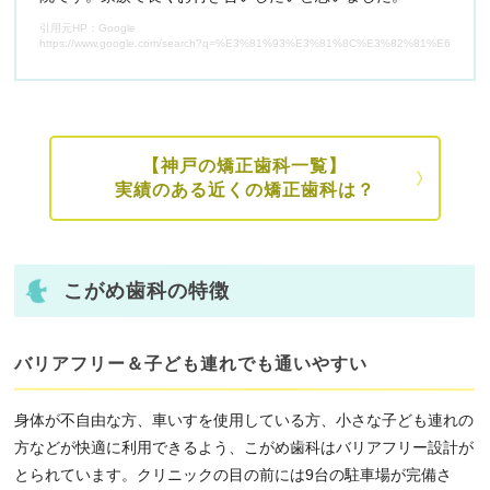
引用元HP：Google
https://www.google.com/search?q=%E3%81%93%E3%81%8C%E3%82%81%E6%AD%AF%
【神戸の矯正歯科一覧】
実績のある近くの矯正歯科は？
こがめ歯科の特徴
バリアフリー＆子ども連れでも通いやすい
身体が不自由な方、車いすを使用している方、小さな子ども連れの
方などが快適に利用できるよう、こがめ歯科はバリアフリー設計が
とられています。クリニックの目の前には9台の駐車場が完備さ