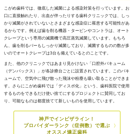
こがめ歯科では、徹底した滅菌による感染対策を行っています。お
口に直接触れたり、出血が伴ったりする歯科クリニックでは、しっ
かり滅菌がされていないとさまざまな感染症に罹患する可能性があ
るからです。例えば歯を削る機器・タービンやコントラは、オート
クレープという専用の滅菌機で高圧蒸気滅菌しています。もちろ
ん、歯を削るバーもしっかり滅菌しており、滅菌するものの数が多
いのでオートクレープは3台も備えているとのことです。
また、他のクリニックではあまり見かけない「口腔外バキューム
（デンパックス）」が各診療台ごとに設置されています。このバキ
ュームで、空気中に飛び散った飛沫や粉塵も吸い取ることができま
す。さらにこがめ歯科では「ディスポ化」という、歯科医院で使用
するものをできるだけ使い捨てにするプロジェクトに賛同してお
り、可能なものは都度捨てて新しいものを使用しています。
神戸でインビザライン！
プロバイダーランク（症例数）で選ぶ
オススメ矯正歯科