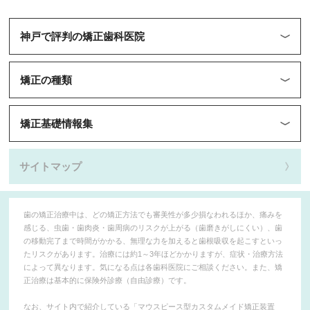
神戸で評判の矯正歯科医院
矯正の種類
矯正基礎情報集
サイトマップ
歯の矯正治療中は、どの矯正方法でも審美性が多少損なわれるほか、痛みを
感じる、虫歯・歯肉炎・歯周病のリスクが上がる（歯磨きがしにくい）、歯
の移動完了まで時間がかかる、無理な力を加えると歯根吸収を起こすといっ
たリスクがあります。治療には約1～3年ほどかかりますが、症状・治療方法
によって異なります。気になる点は各歯科医院にご相談ください。また、矯
正治療は基本的に保険外診療（自由診療）です。
なお、サイト内で紹介している「マウスピース型カスタムメイド矯正装置