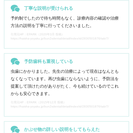
丁寧な説明が受けられる
予約制でしたので待ち時間もなく、診療内容の確認や治療
方法の説明を丁寧に行ってくださいました。
引用元HP：EPARK（2020年3月 投稿）
https://haisha-yoyaku.jp/bun2sdental/detail/index/id/2830501876/tab/7/
予防歯科も重視している
虫歯にかかりました。先生の治療によって現在はなんとも
なくなっています。再び虫歯にならないように、予防法を
提案して頂けたのがありがたく、今も続けているのでこれ
からも安心できます。
引用元HP：EPARK（2015年12月 投稿）
https://haisha-yoyaku.jp/bun2sdental/detail/index/id/2830501876/tab/7/
かぶせ物の詳しい説明をしてもらえた