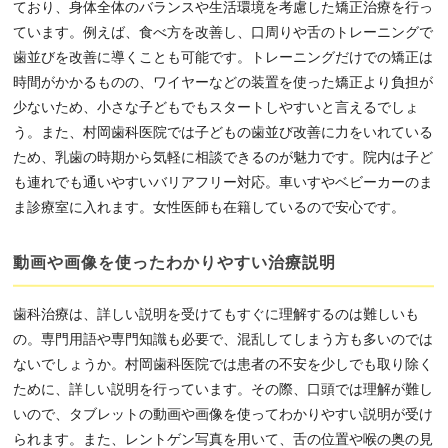
ており、身体全体のバランスや生活環境を考慮した矯正治療を行っ
ています。例えば、食べ方を改善し、口周りや舌のトレーニングで
歯並びを改善に導くことも可能です。トレーニングだけでの矯正は
時間がかかるものの、ワイヤーなどの装置を使った矯正より負担が
少ないため、小さな子どもでもスタートしやすいと言えるでしょ
う。また、村岡歯科医院では子どもの歯並び改善に力をいれている
ため、乳歯の時期から気軽に相談できるのが魅力です。院内は子ど
も連れでも通いやすいバリアフリー対応。車いすやベビーカーのま
ま診療室に入れます。女性医師も在籍しているので安心です。
動画や画像を使ったわかりやすい治療説明
歯科治療は、詳しい説明を受けてもすぐに理解するのは難しいも
の。専門用語や専門知識も必要で、混乱してしまう方も多いのでは
ないでしょうか。村岡歯科医院では患者の不安を少しでも取り除く
ために、詳しい説明を行っています。その際、口頭では理解が難し
いので、タブレットの動画や画像を使ってわかりやすい説明が受け
られます。また、レントゲン写真を用いて、舌の位置や喉の奥の見